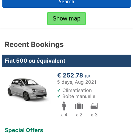
Search
Show map
Recent Bookings
Fiat 500 ou équivalent
€ 252.78
EUR
5 days,
Aug 2021
✔
Climatisation
✔
Boîte manuelle
x 4
x 2
x 3
Special Offers