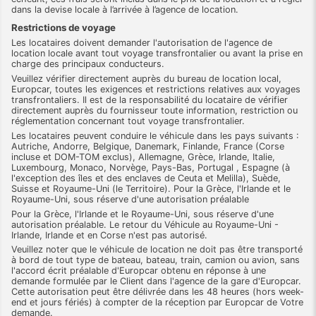
dans la devise locale à l’arrivée à l’agence de location.
Restrictions de voyage
Les locataires doivent demander l'autorisation de l'agence de
location locale avant tout voyage transfrontalier ou avant la prise en
charge des principaux conducteurs.
Veuillez vérifier directement auprès du bureau de location local,
Europcar, toutes les exigences et restrictions relatives aux voyages
transfrontaliers. Il est de la responsabilité du locataire de vérifier
directement auprès du fournisseur toute information, restriction ou
réglementation concernant tout voyage transfrontalier.
Les locataires peuvent conduire le véhicule dans les pays suivants :
Autriche, Andorre, Belgique, Danemark, Finlande, France (Corse
incluse et DOM-TOM exclus), Allemagne, Grèce, Irlande, Italie,
Luxembourg, Monaco, Norvège, Pays-Bas, Portugal , Espagne (à
l'exception des îles et des enclaves de Ceuta et Melilla), Suède,
Suisse et Royaume-Uni (le Territoire). Pour la Grèce, l'Irlande et le
Royaume-Uni, sous réserve d'une autorisation préalable
Pour la Grèce, l'Irlande et le Royaume-Uni, sous réserve d'une
autorisation préalable. Le retour du Véhicule au Royaume-Uni -
Irlande, Irlande et en Corse n'est pas autorisé.
Veuillez noter que le véhicule de location ne doit pas être transporté
à bord de tout type de bateau, bateau, train, camion ou avion, sans
l'accord écrit préalable d'Europcar obtenu en réponse à une
demande formulée par le Client dans l'agence de la gare d'Europcar.
Cette autorisation peut être délivrée dans les 48 heures (hors week-
end et jours fériés) à compter de la réception par Europcar de Votre
demande.