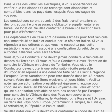
Dans le cas des véhicules électriques, il vous appartiendra de
vérifier que les dispositifs de recharge sont disponibles et
compatibles dans les pays dans lesquels Vous envisagez de
voyager.
Les conducteurs seront soumis à des frais transfrontaliers et
devront souscrire une assurance obligatoire supplémentaire au
bureau de location. Veuillez contacter le bureau de location local
pour plus d'informations.
Les déplacements en Italie sont désormais limités pour tout véhicule
non immatriculé en Italie et conduit par un résident italien. Si vous
répondez à ces critères et que vous ne respectez pas cette
restriction, le montant associé à la confiscation du véhicule par les
autorités italiennes vous sera facturé.
Vous et/ou le Conducteur ne devez jamais conduire le Véhicule en
dehors du Territoire. Si Vous et/ou le Conducteur avez l'intention de
conduire le Véhicule en dehors du Territoire, Vous et/ou le
Conducteur devez obtenir une autorisation écrite préalable
d'Europcar en réponse à une demande faite par le Client à l'Agence
Europcar. Cette Autorisation peut être donnée dans les 48 heures
suivant Votre demande (hors week-end et jours fériés). Veuillez
noter qu'une autorisation préalable est également requise pour
conduire en Grèce, en Irlande et au Royaume-Uni. Veuillez noter
qu'une autorisation préalable ne sera pas accordée par Europcar
pour conduire le Véhicule dans des Pays non couverts par
l'assurance, à savoir l'Albanie, le Monténégro, la Russie et l'Ukraine,
ou dans des Pays hors Europe (notamment la Turquie, la Tunisie,
l'Azerbaïdjan, la République Iran et Israël).
Veuillez noter que vous devez vous conformer au code de la route